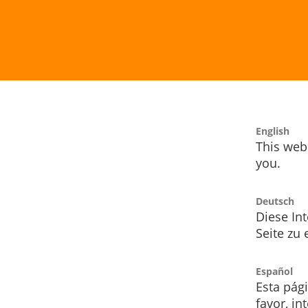
English
This webs
you.
Deutsch
Diese Int
Seite zu
Español
Esta pág
favor, i