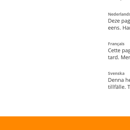
Nederland
Deze pag
eens. Har
Français
Cette pag
tard. Me
Svenska
Denna he
tillfälle