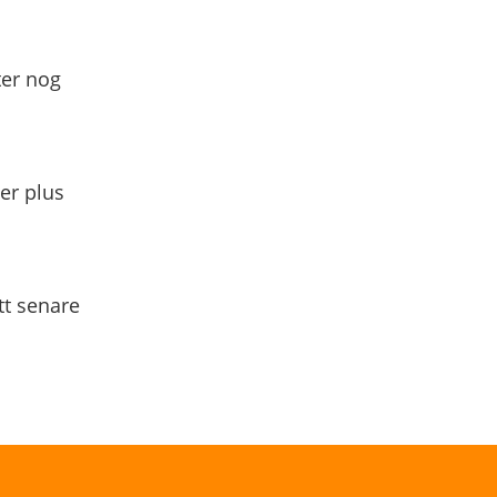
ter nog
yer plus
tt senare